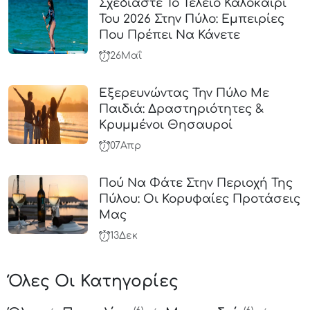
Σχεδιάστε Το Τέλειο Καλοκαίρι
Του 2026 Στην Πύλο: Εμπειρίες
Που Πρέπει Να Κάνετε
26
Μαΐ
Εξερευνώντας Την Πύλο Με
Παιδιά: Δραστηριότητες &
Κρυμμένοι Θησαυροί
07
Απρ
Πού Να Φάτε Στην Περιοχή Της
Πύλου: Οι Κορυφαίες Προτάσεις
Μας
13
Δεκ
Όλες Οι Κατηγορίες