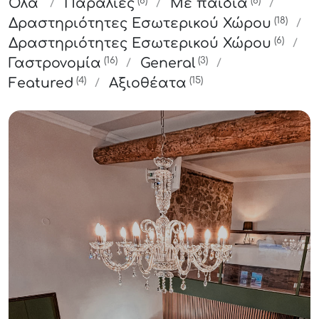
(6)
(6)
Όλα
Παραλίες
Με παιδιά
(18)
Δραστηριότητες Εσωτερικού Χώρου
(6)
Δραστηριότητες Εσωτερικού Χώρου
(16)
(3)
Γαστρονομία
General
(4)
(15)
Featured
Αξιοθέατα