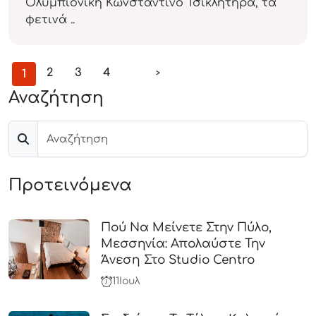
Ολυμπιονίκη Κωνσταντίνο Τσικλητήρα, τα
φετινά ..
2
3
4
1
>
Αναζήτηση
Προτεινόμενα
Πού Να Μείνετε Στην Πύλο,
Μεσσηνία: Απολαύστε Την
Άνεση Στο Studio Centro
11
Ιουλ